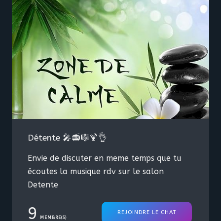
volume et fais-toi entendre dans le tchat !
🎶🔥
Détente 🎤📻🎼🍹👌
Envie de discuter en meme temps que tu
écoutes la musique rdv sur le salon
Detente
9
REJOINDRE LE CHAT
MEMBRE(S)