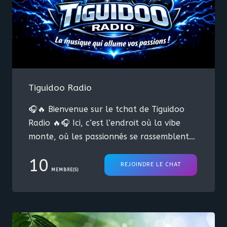
Tiguidoo Radio
🎧🔥 Bienvenue sur le tchat de Tiguidoo
Radio 🔥🎧 Ici, c’est l’endroit où la vibe
monte, où les passionnés se rassemblent
et où la musique prend toute la place 🤘
10
Que tu sois là pour découvrir, jaser ou
REJOINDRE LE CHAT
MEMBRE(S)
simplement te laisser emporter par le
son… t’es à la bonne place ! 💥 Tiguidoo
Radio — La musique qui allume vos
passions 💥 Alors installe-toi, monte le